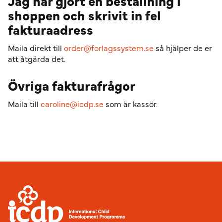
Jag har gjort en beställning i
shoppen och skrivit in fel
fakturaadress
Maila direkt till
order@forlagssystem.se
så hjälper de er
att åtgärda det.
Övriga fakturafrågor
Maila till
caroline@icdp.se
som är kassör.
Sidfot