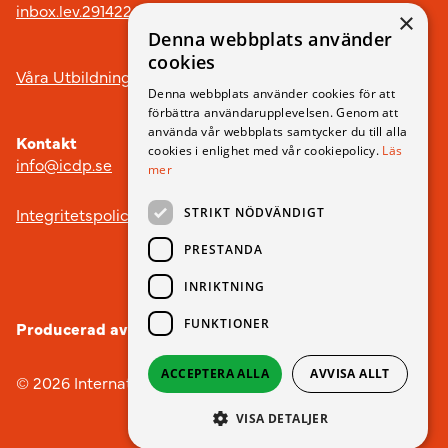
inbox.lev.291422@arkivplats.se
×
Denna webbplats använder
cookies
Våra Utbildningar
Denna webbplats använder cookies för att
förbättra användarupplevelsen. Genom att
använda vår webbplats samtycker du till alla
Kontakt
cookies i enlighet med vår cookiepolicy.
Läs
info@icdp.se
mer
Integritetspolicy
STRIKT NÖDVÄNDIGT
PRESTANDA
INRIKTNING
FUNKTIONER
Producerad av
Webbyrån nobox.
ACCEPTERA ALLA
AVVISA ALLT
© 2026 International Child Development Programme
VISA DETALJER