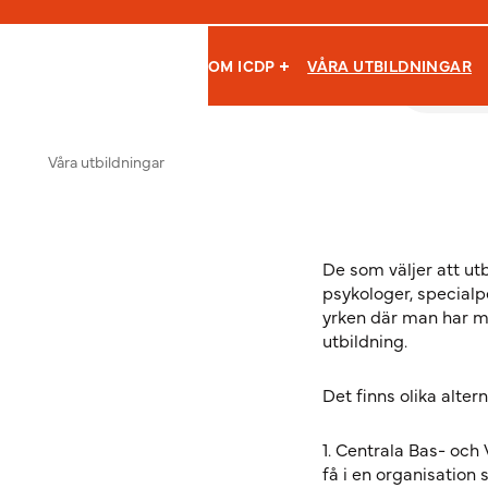
OM ICDP
VÅRA UTBILDNINGAR
Hoppa till innehåll
International Child Development Programme
Våra utbildningar
De som väljer att utb
psykologer, specialp
yrken där man har m
utbildning.
Det finns olika alte
1. Centrala Bas- oc
få i en organisation 