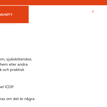
Logga in/Registrera dig
MUNITY
em, sjuksköterskor,
ehem eller andra
k och praktisk
el ICDP.
ras om det är några