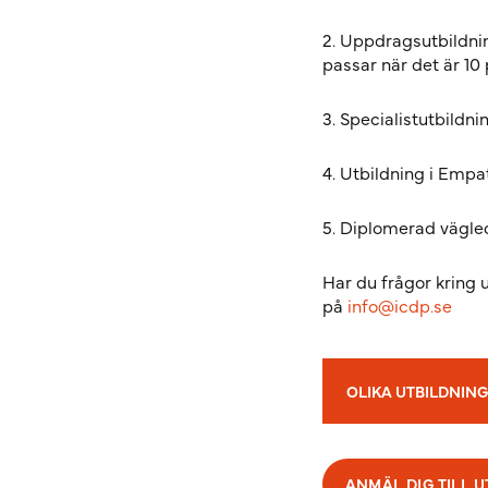
2. Uppdragsutbildnin
passar när det är 10 
3. Specialistutbildni
4. Utbildning i Empa
5. Diplomerad vägleda
Har du frågor kring ut
på
info@icdp.se
OLIKA UTBILDNING
ANMÄL DIG TILL 