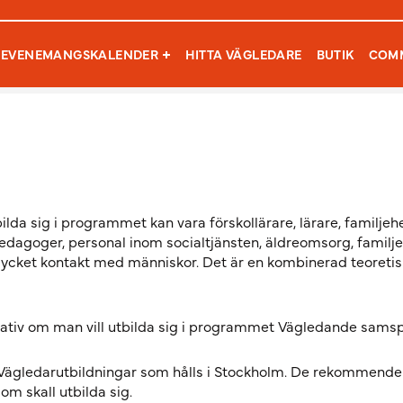
Sök efter:
EVENEMANGSKALENDER
HITTA VÄGLEDARE
BUTIK
COM
ilda sig i programmet kan vara förskollärare, lärare, familjeh
edagoger, personal inom socialtjänsten, äldreomsorg, familj
ycket kontakt med människor. Det är en kombinerad teoretis
rnativ om man vill utbilda sig i programmet Vägledande samsp
h Vägledarutbildningar som hålls i Stockholm. De rekommende
som skall utbilda sig.