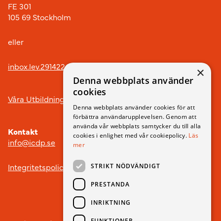
FE 301
105 69 Stockholm
eller
inbox.lev.291422@arkivplats.se
×
Denna webbplats använder
cookies
Våra Utbildningar
Denna webbplats använder cookies för att
förbättra användarupplevelsen. Genom att
använda vår webbplats samtycker du till alla
Kontakt
cookies i enlighet med vår cookiepolicy.
Läs
info@icdp.se
mer
Integritetspolicy
STRIKT NÖDVÄNDIGT
PRESTANDA
INRIKTNING
FUNKTIONER