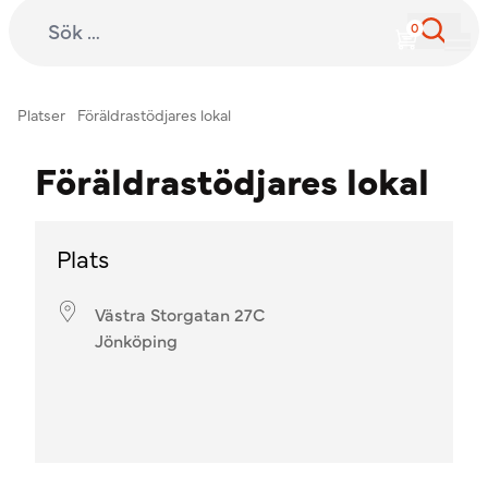
Sök efter:
International Child Development Programme
Hoppa till innehåll
Platser
Föräldrastödjares lokal
Föräldrastödjares lokal
Plats
Västra Storgatan 27C
Jönköping