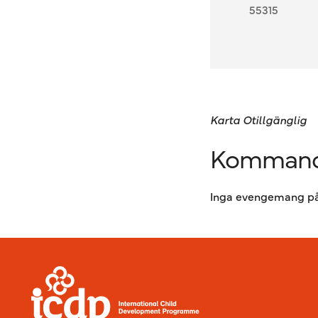
55315
Karta Otillgänglig
Kommand
Inga evengemang på
Sidfot