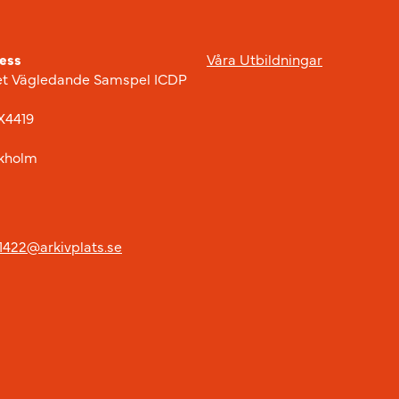
ess
Våra Utbildningar
t Vägledande Samspel ICDP
X4419
ckholm
91422@arkivplats.se