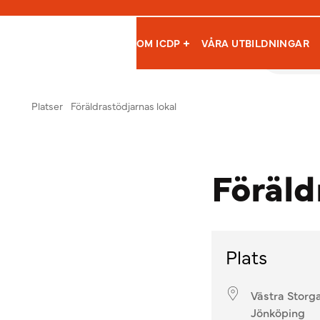
OM ICDP
VÅRA UTBILDNINGAR
Hoppa till innehåll
International Child Development Programme
Platser
Föräldrastödjarnas lokal
Föräld
Plats
Västra Storg
Jönköping