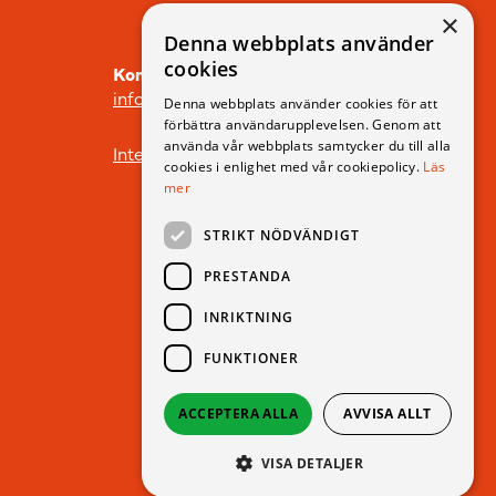
×
Denna webbplats använder
cookies
Kontakt
info@icdp.se
Denna webbplats använder cookies för att
förbättra användarupplevelsen. Genom att
använda vår webbplats samtycker du till alla
Integritetspolicy
cookies i enlighet med vår cookiepolicy.
Läs
mer
STRIKT NÖDVÄNDIGT
PRESTANDA
INRIKTNING
FUNKTIONER
ACCEPTERA ALLA
AVVISA ALLT
Producerad av
Webbyrån nobox.
VISA DETALJER