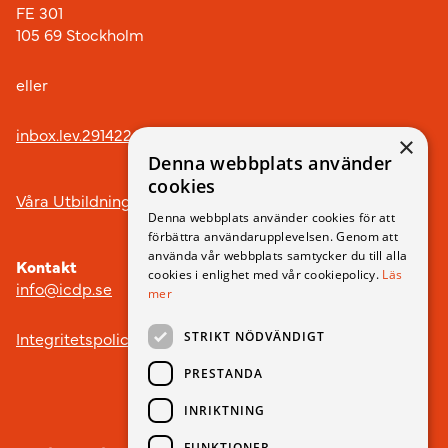
FE 301
105 69 Stockholm
eller
inbox.lev.291422@arkivplats.se
×
Denna webbplats använder
cookies
Våra Utbildningar
Denna webbplats använder cookies för att
förbättra användarupplevelsen. Genom att
använda vår webbplats samtycker du till alla
Kontakt
cookies i enlighet med vår cookiepolicy.
Läs
info@icdp.se
mer
Integritetspolicy
STRIKT NÖDVÄNDIGT
PRESTANDA
INRIKTNING
FUNKTIONER