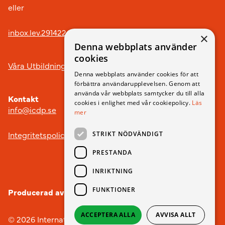
eller
inbox.lev.291422@arkivplats.se
×
Denna webbplats använder
cookies
Våra Utbildningar
Denna webbplats använder cookies för att
förbättra användarupplevelsen. Genom att
använda vår webbplats samtycker du till alla
Kontakt
cookies i enlighet med vår cookiepolicy.
Läs
info@icdp.se
mer
Integritetspolicy
STRIKT NÖDVÄNDIGT
PRESTANDA
INRIKTNING
FUNKTIONER
Producerad av
Webbyrån nobox.
ACCEPTERA ALLA
AVVISA ALLT
© 2026 International Child Development Programme