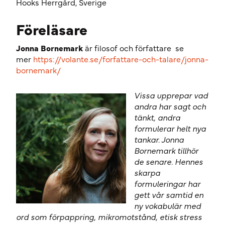
Hooks Herrgård, Sverige
Föreläsare
Jonna Bornemark
är filosof och författare se
mer
https://volante.se/forfattare-och-talare/jonna-
bornemark/
Vissa upprepar vad
andra har sagt och
tänkt, andra
formulerar helt nya
tankar. Jonna
Bornemark tillhör
de senare. Hennes
skarpa
formuleringar har
gett vår samtid en
ny vokabulär med
ord som förpappring, mikromotstånd, etisk stress