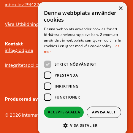
inbox.lev.291422@arkivplats.se
×
Denna webbplats använder
cookies
Våra Utbildningar
Denna webbplats använder cookies för att
förbättra användarupplevelsen. Genom att
använda vår webbplats samtycker du till alla
Kontakt
cookies i enlighet med vår cookiepolicy.
Läs
info@icdp.se
mer
Integritetspolicy
STRIKT NÖDVÄNDIGT
PRESTANDA
INRIKTNING
FUNKTIONER
Producerad av
Webbyrån nobox.
ACCEPTERA ALLA
AVVISA ALLT
© 2026 International Child Development Programme
VISA DETALJER