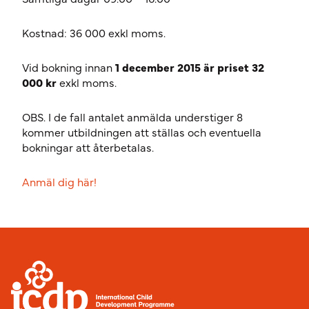
Kostnad: 36 000 exkl moms.
Vid bokning innan
1 december 2015 är priset 32
000 kr
exkl moms.
OBS. I de fall antalet anmälda understiger 8
kommer utbildningen att ställas och eventuella
bokningar att återbetalas.
Anmäl dig här!
Sidfot