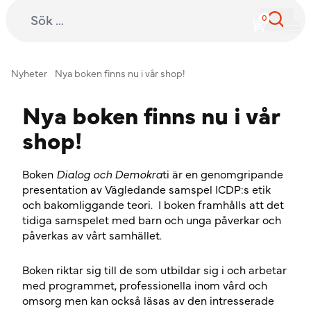
Sök efter:
International Child Development Programme
Hoppa till innehåll
Nyheter
Nya boken finns nu i vår shop!
Nya boken finns nu i vår
shop!
Boken
Dialog och Demokra
ti är en genomgripande
presentation av Vägledande samspel ICDP:s etik
och bakomliggande teori. I boken framhålls att det
tidiga samspelet med barn och unga påverkar och
påverkas av vårt samhället.
Boken riktar sig till de som utbildar sig i och arbetar
med programmet, professionella inom vård och
omsorg men kan också läsas av den intresserade