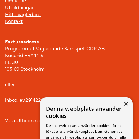
Om ICDP
Utbildningar
Hitta vägledare
Kontakt
Fakturaadress
Programmet Vägledande Samspel ICDP AB
Kund-id FRX4419
FE 301
105 69 Stockholm
eller
inbox.lev.291422@arkivplats.se
×
Denna webbplats använder
cookies
Våra Utbildningar
Denna webbplats använder cookies för att
förbättra användarupplevelsen. Genom att
använda vår webbplats samtycker du till alla