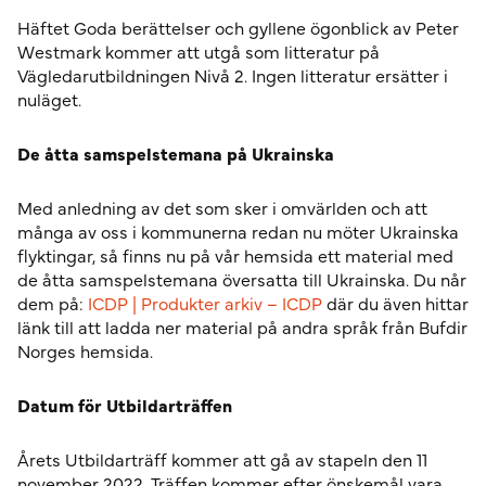
Häftet Goda berättelser och gyllene ögonblick av Peter
Westmark kommer att utgå som litteratur på
Vägledarutbildningen Nivå 2. Ingen litteratur ersätter i
nuläget.
De åtta samspelstemana på Ukrainska
Med anledning av det som sker i omvärlden och att
många av oss i kommunerna redan nu möter Ukrainska
flyktingar, så finns nu på vår hemsida ett material med
de åtta samspelstemana översatta till Ukrainska. Du når
dem på:
ICDP | Produkter arkiv – ICDP
där du även hittar
länk till att ladda ner material på andra språk från Bufdir
Norges hemsida.
Datum för Utbildarträffen
Årets Utbildarträff kommer att gå av stapeln den 11
november 2022. Träffen kommer efter önskemål vara