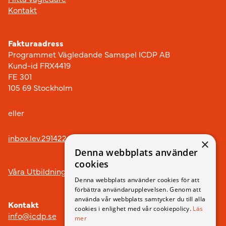
Kontakt
Fakturaadress
Programmet Vägledande Samspel ICDP AB
Kund-id FRX4419
FE 301
105 69 Stockholm
eller
inbox.lev.291422@arkivplats.se
×
Denna webbplats använder
cookies
Våra Utbildningar
Denna webbplats använder cookies för att
förbättra användarupplevelsen. Genom att
använda vår webbplats samtycker du till alla
Kontakt
cookies i enlighet med vår cookiepolicy.
Läs
info@icdp.se
mer