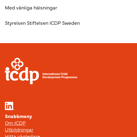
Med vänliga hälsningar
Styrelsen Stiftelsen ICDP Sweden
Sidfot
Snabbmeny
Om ICDP
Utbildningar
Hitta vägledare