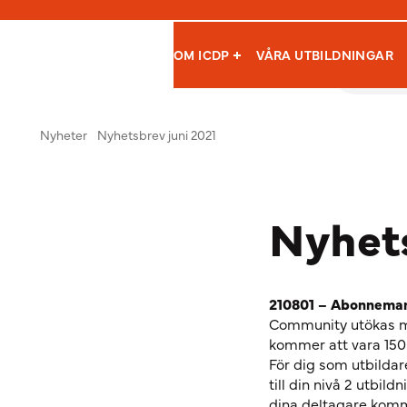
OM ICDP
VÅRA UTBILDNINGAR
Hoppa till innehåll
International Child Development Programme
Nyheter
Nyhetsbrev juni 2021
Nyhets
210801 – Abonnemang
Community utökas me
kommer att vara 150k
För dig som utbilda
till din nivå 2 utbild
dina deltagare komm