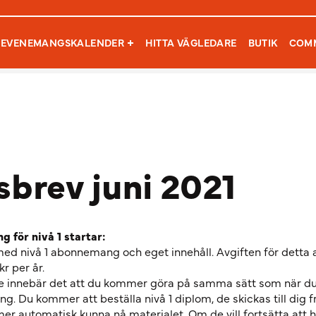
Sök efter:
EVENEMANGSKALENDER
HITTA VÄGLEDARE
BUTIK
COM
brev juni 2021
 för nivå 1 startar:
d nivå 1 abonnemang och eget innehåll. Avgiften för dett
r per år.
re innebär det att du kommer göra på samma sätt som när d
ning. Du kommer att beställa nivå 1 diplom, de skickas till dig 
er automatisk kunna nå materialet. Om de vill fortsätta att