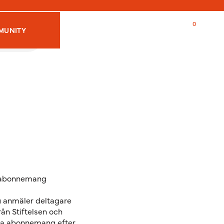
Logga in/Registrera dig
MUNITY
a abonnemang
u anmäler deltagare
från Stiftelsen och
 ha abonnemang efter