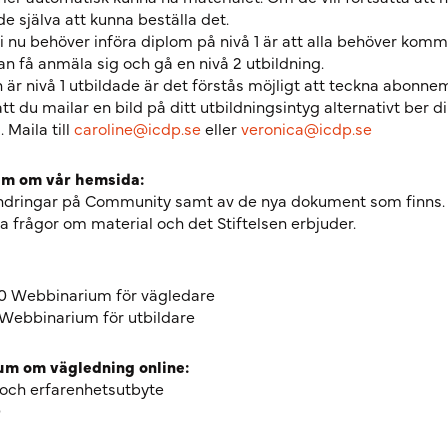
e själva att kunna beställa det.
vi nu behöver införa diplom på nivå 1 är att alla behöver komm
kan få anmäla sig och gå en nivå 2 utbildning.
 är nivå 1 utbildade är det förstås möjligt att teckna abonnem
tt du mailar en bild på ditt utbildningsintyg alternativt ber di
 Maila till
caroline@icdp.se
eller
veronica@icdp.se
m om vår hemsida:
dringar på Community samt av de nya dokument som finns.
la frågor om material och det Stiftelsen erbjuder.
30 Webbinarium för vägledare
5 Webbinarium för utbildare
um om vägledning online:
 och erfarenhetsutbyte
0