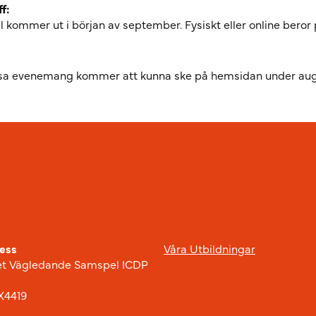
f:
 kommer ut i början av september. Fysiskt eller online beror
ssa evenemang kommer att kunna ske på hemsidan under august
ess
Våra Utbildningar
t Vägledande Samspel ICDP
X4419