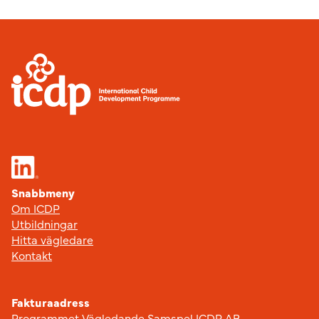
Stockholm
Sidfot
mängd
Snabbmeny
Om ICDP
Utbildningar
Hitta vägledare
Kontakt
Fakturaadress
Programmet Vägledande Samspel ICDP AB