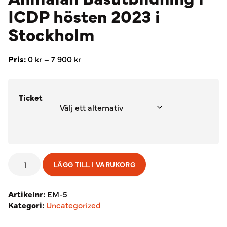
ICDP hösten 2023 i
Stockholm
Prisintervall:
Pris:
0
kr
–
7 900
kr
0 kr
till
7
Ticket
900 kr
Anmälan
LÄGG TILL I VARUKORG
Basutbildning
i
ICDP
Artikelnr:
EM-5
hösten
Kategori:
Uncategorized
2023
i