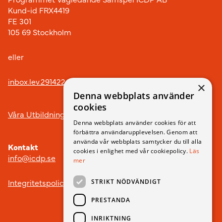
Kund-id FRX4419
FE 301
105 69 Stockholm
eller
inbox.lev.291422@arkivplats.se
×
Denna webbplats använder
cookies
Våra Utbildningar
Denna webbplats använder cookies för att
förbättra användarupplevelsen. Genom att
använda vår webbplats samtycker du till alla
Kontakt
cookies i enlighet med vår cookiepolicy.
Läs
info@icdp.se
mer
Integritetspolicy
STRIKT NÖDVÄNDIGT
PRESTANDA
INRIKTNING