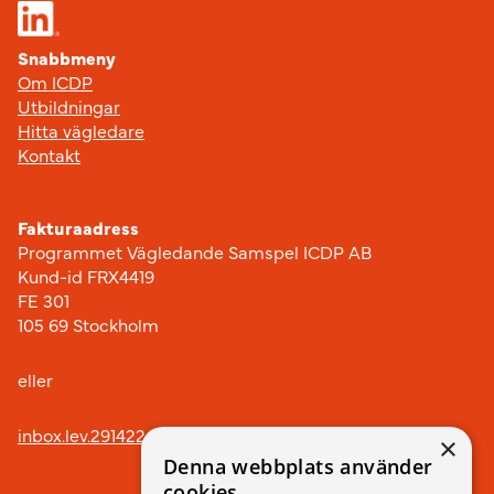
Snabbmeny
Om ICDP
Utbildningar
Hitta vägledare
Kontakt
Fakturaadress
Programmet Vägledande Samspel ICDP AB
Kund-id FRX4419
FE 301
105 69 Stockholm
eller
inbox.lev.291422@arkivplats.se
×
Denna webbplats använder
cookies