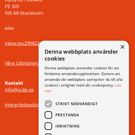
FE 301
105 69 Stockholm
eller
inbox.lev.291422@arkivplats.se
×
Denna webbplats använder
cookies
Våra Utbildningar
Denna webbplats använder cookies för att
förbättra användarupplevelsen. Genom att
använda vår webbplats samtycker du till alla
Kontakt
cookies i enlighet med vår cookiepolicy.
Läs
info@icdp.se
mer
Integritetspolicy
STRIKT NÖDVÄNDIGT
PRESTANDA
INRIKTNING