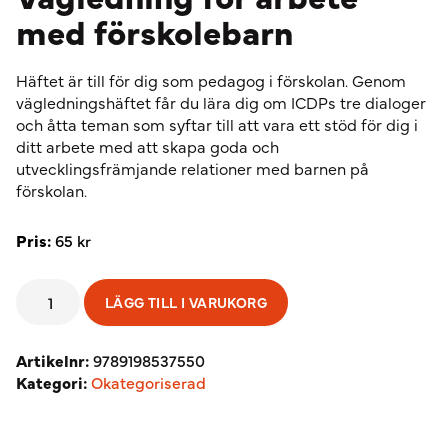
med förskolebarn
Häftet är till för dig som pedagog i förskolan. Genom
vägledningshäftet får du lära dig om ICDPs tre dialoger
och åtta teman som syftar till att vara ett stöd för dig i
ditt arbete med att skapa goda och
utvecklingsfrämjande relationer med barnen på
förskolan.
Pris:
65
kr
Vägledning
LÄGG TILL I VARUKORG
för
arbete
med
Artikelnr:
9789198537550
förskolebarn
Kategori:
Okategoriserad
mängd