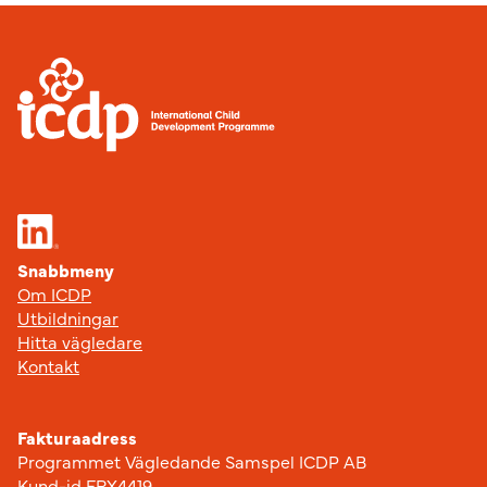
Sidfot
Snabbmeny
Om ICDP
Utbildningar
Hitta vägledare
Kontakt
Fakturaadress
Programmet Vägledande Samspel ICDP AB
Kund-id FRX4419