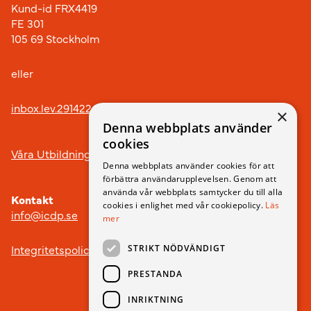
Kund-id FRX4419
FE 301
105 69 Stockholm
eller
inbox.lev.291422@arkivplats.se
×
Denna webbplats använder
cookies
Våra Utbildningar
Denna webbplats använder cookies för att
förbättra användarupplevelsen. Genom att
använda vår webbplats samtycker du till alla
Kontakt
cookies i enlighet med vår cookiepolicy.
Läs
info@icdp.se
mer
Integritetspolicy
STRIKT NÖDVÄNDIGT
PRESTANDA
INRIKTNING