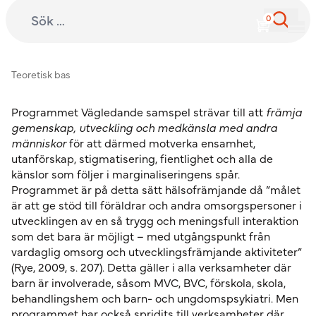
Sök efter:
International Child Development Programme
Hoppa till innehåll
Teoretisk bas
Programmet Vägledande samspel strävar till att
främja
gemenskap, utveckling och medkänsla med andra
människor
för att därmed motverka ensamhet,
utanförskap, stigmatisering, fientlighet och alla de
känslor som följer i marginaliseringens spår.
Programmet är på detta sätt hälsofrämjande då ”målet
är att ge stöd till föräldrar och andra omsorgspersoner i
utvecklingen av en så trygg och meningsfull interaktion
som det bara är möjligt – med utgångspunkt från
vardaglig omsorg och utvecklingsfrämjande aktiviteter”
(Rye, 2009, s. 207). Detta gäller i alla verksamheter där
barn är involverade, såsom MVC, BVC, förskola, skola,
behandlingshem och barn- och ungdomspsykiatri. Men
programmet har också spridits till verksamheter där